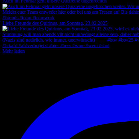
Auch im Februar geht unsere Quizreihe ungebrochen
Liebe Freunde des Quirinus, am Sonntag, 23.02.2025
Mehr laden