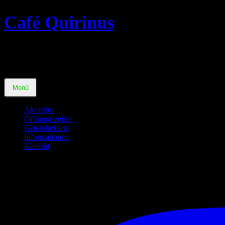
Zum
Café Quirinus
Inhalt
springen
Raucherkneipe ab 18 Jahre
Menü
Aktuelles
Öffnungszeiten
Getränkekarte
Informationen
Kontakt